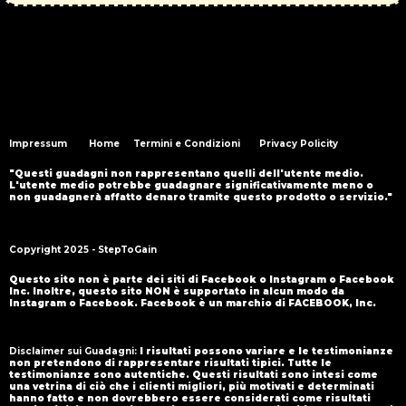
Impressum
Home
Termini e Condizioni
Privacy Policity
"Questi guadagni non rappresentano quelli dell'utente medio.
L'utente medio potrebbe guadagnare significativamente meno o
non guadagnerà affatto denaro tramite questo prodotto o servizio."
Copyright 2025 - StepToGain
Questo sito non è parte dei siti di Facebook o Instagram o Facebook
Inc. Inoltre, questo sito NON è supportato in alcun modo da
Instagram o Facebook. Facebook è un marchio di FACEBOOK, Inc.
Disclaimer sui Guadagni:
I risultati possono variare e le testimonianze
non pretendono di rappresentare risultati tipici. Tutte le
testimonianze sono autentiche. Questi risultati sono intesi come
una vetrina di ciò che i clienti migliori, più motivati e determinati
hanno fatto e non dovrebbero essere considerati come risultati